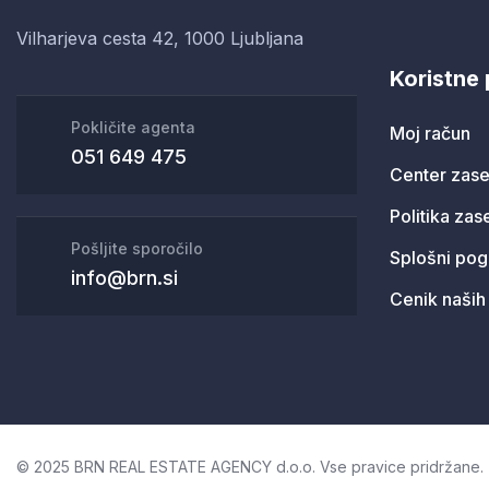
Vilharjeva cesta 42, 1000 Ljubljana
Koristne
Pokličite agenta
Moj račun
051 649 475
Center zase
Politika zas
Pošljite sporočilo
Splošni pog
info@brn.si
Cenik naših 
© 2025
BRN REAL ESTATE AGENCY d.o.o.
Vse pravice pridržane.