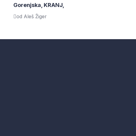
Gorenjska, KRANJ,
od Aleš Žiger