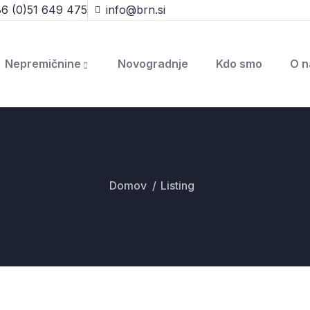
6 (0)51 649 475
info@brn.si
Nepremičnine
Novogradnje
Kdo smo
O n
Domov
Listing