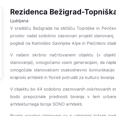
Rezidenca Bežigrad-Topnišk
Ljubljana
V središču Bežigrada na stičišču Topniške in Peričeve
prostor našel sodobno zasnovan projekt stanovanj, 
pogledi na Kamniško Savinjske Alpe in Plečnikov stadi
V našem skrbno načrtovanem objektu (v objekt
stanovanja), omogočamo vsem generacijam, da najdej
omogočale stanovalcem vsakodnevno komunikacijo z
krajinski arhitekti in floristi potrudili za kulturo bivan
V objektu bo 44 sodobno zasnovanih oskrbovanih stan
bodo prepoznale prednosti bivanja v tem urban
arhitekturnega biroja SONO arhitekti.
Bivalni prostori stanovanj se z udobnimi ložami poda