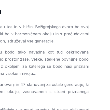
a
 ulice in v bližini Bežigrajskega dvora bo svoj
ki bo v harmoničnem okolju in s prečudovitimi
on, združeval vse generacije.
u bodo tako navadna kot tudi oskrbovana
o prostor zase. Velike, steklene površine bodo
 okoljem, za katerega se bodo naši priznani
ja na visokem nivoju…
ovanj in 47 stanovanj za ostale generacije, ki
em okolju, zasnovanem s strani priznanega
ljšujejo v zunanji prostor, ki pa so oblikovani