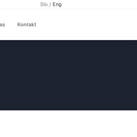
Slo /
Eng
as
Kontakt