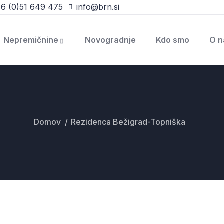
6 (0)51 649 475
info@brn.si
Nepremičnine
Novogradnje
Kdo smo
O n
Domov
Rezidenca Bežigrad-Topniška